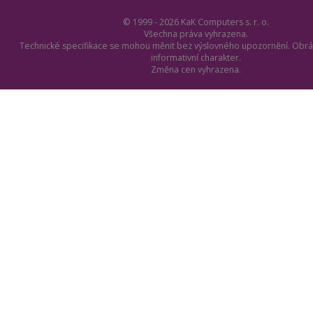
© 1999 - 2026 KaK Computers s. r. o.
Všechna práva vyhrazena.
Technické specifikace se mohou měnit bez výslovného upozornění. Obrá
informativní charakter.
Změna cen vyhrazena.