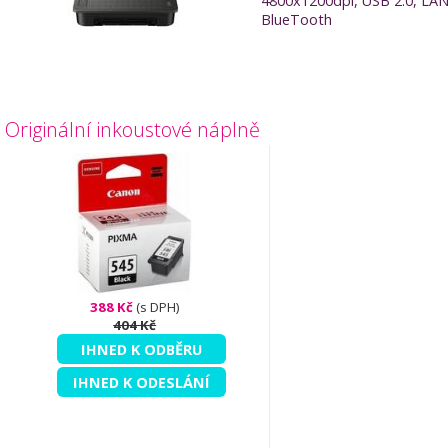
4800x1200dpi, USB 2.0, LAN,
BlueTooth
Originální inkoustové náplně
388 Kč
(s DPH)
404 Kč
IHNED K ODBĚRU
IHNED K ODESLÁNÍ