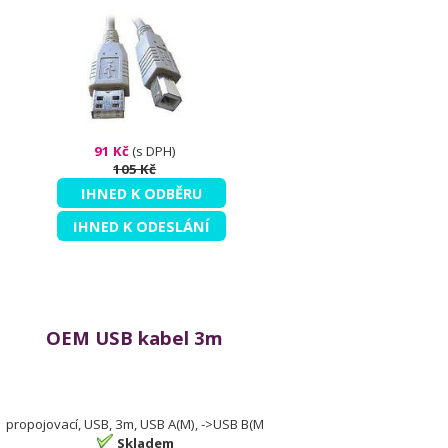
91 Kč
(s DPH)
105 Kč
IHNED K ODBĚRU
IHNED K ODESLÁNÍ
OEM USB kabel 3m
propojovací, USB, 3m, USB A(M), ->USB B(M
Skladem