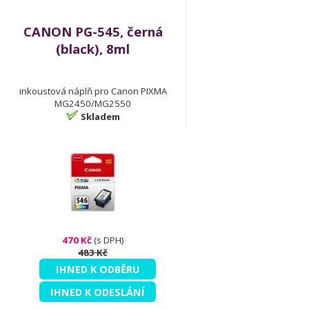
CANON PG-545, černá
(black), 8ml
inkoustová náplň pro Canon PIXMA
MG2450/MG2550
Skladem
470 Kč
(s DPH)
483 Kč
IHNED K ODBĚRU
IHNED K ODESLÁNÍ