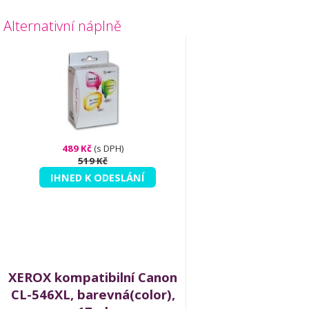
Alternativní náplně
489 Kč
(s DPH)
519 Kč
IHNED K ODESLÁNÍ
XEROX kompatibilní Canon
CL-546XL, barevná(color),