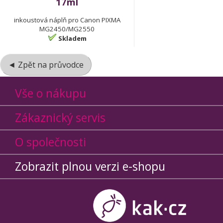
17ml
inkoustová náplň pro Canon PIXMA
MG2450/MG2550
Skladem
◄ Zpět na průvodce
Vše o nákupu
Zákaznický servis
O společnosti
Zobrazit plnou verzi e-shopu