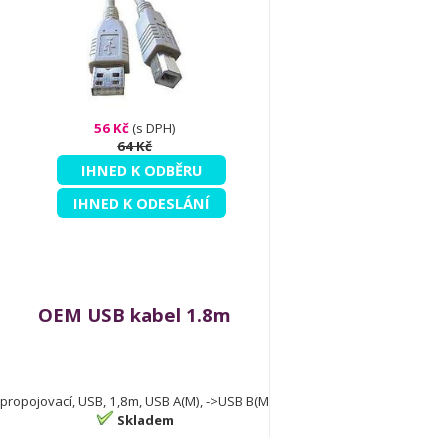
56 Kč
(s DPH)
64 Kč
IHNED K ODBĚRU
IHNED K ODESLÁNÍ
OEM USB kabel 1.8m
propojovací, USB, 1,8m, USB A(M), ->USB B(M
Skladem