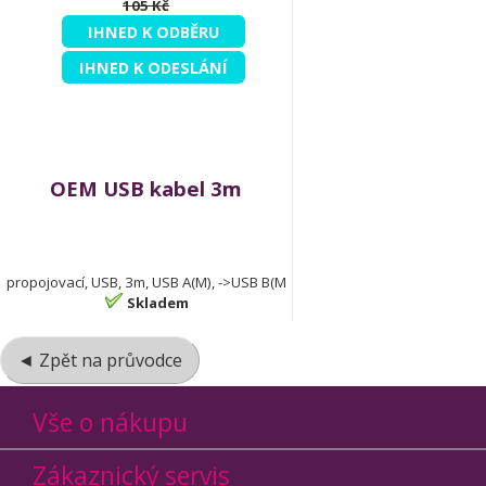
105 Kč
IHNED K ODBĚRU
IHNED K ODESLÁNÍ
OEM USB kabel 3m
propojovací, USB, 3m, USB A(M), ->USB B(M
Skladem
◄ Zpět na průvodce
Vše o nákupu
Zákaznický servis