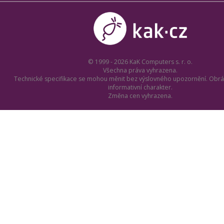
© 1999 - 2026 KaK Computers s. r. o.
Všechna práva vyhrazena.
Technické specifikace se mohou měnit bez výslovného upozornění. Obrá
informativní charakter.
Změna cen vyhrazena.