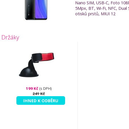
Nano SIM, USB-C, Foto 10
5Mpx, BT, Wi-Fi, NFC, Dual 
otisků prstů, MIUI 12
Držáky
199 Kč
(s DPH)
241 Kč
IHNED K ODBĚRU