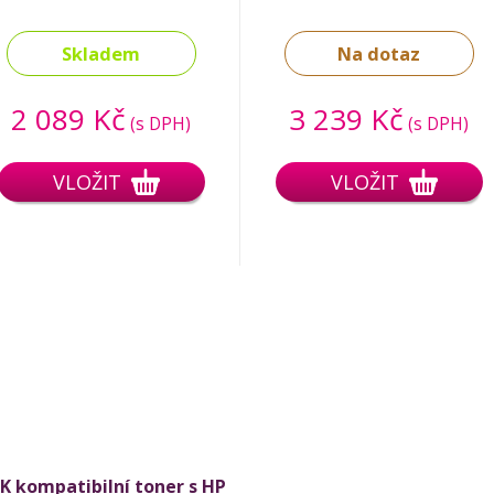
Skladem
Na dotaz
2 089 Kč
3 239 Kč
(s DPH)
(s DPH)
VLOŽIT
VLOŽIT
K kompatibilní toner s HP