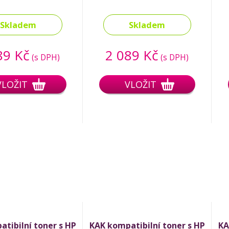
Skladem
Skladem
89 Kč
2 089 Kč
(s DPH)
(s DPH)
VLOŽIT
VLOŽIT
tibilní toner s HP
KAK kompatibilní toner s HP
KA