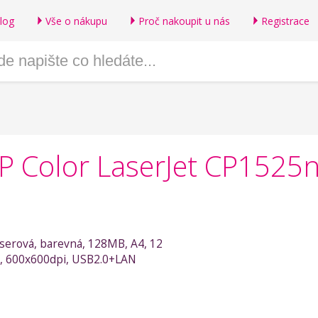
log
Vše o nákupu
Proč nakoupit u nás
Registrace
HP Color LaserJet CP1525
laserová, barevná, 128MB, A4, 12
B, 600x600dpi, USB2.0+LAN