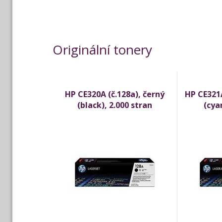
Originální tonery
HP CE320A (č.128a), černý
HP CE321A
(black), 2.000 stran
(cya