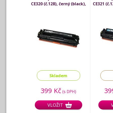
CE320 (č.128), černý (black),
CE321 (č.1
2.000 stran
1
Skladem
399 Kč
39
(s DPH)
VLOŽIT