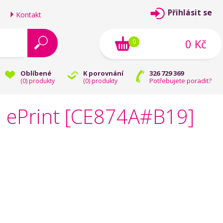
Přihlásit se
Kontakt
0 Kč
0
Oblíbené
K porovnání
326 729 369
Potřebujete poradit?
(
0
) produkty
(
0
) produkty
n ePrint [CE874A#B19]