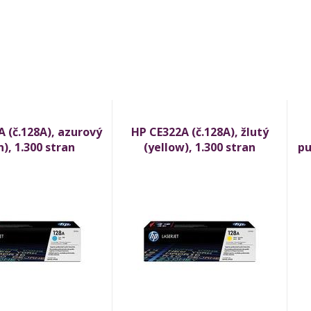
 (č.128A), azurový
HP CE322A (č.128A), žlutý
n), 1.300 stran
(yellow), 1.300 stran
pu