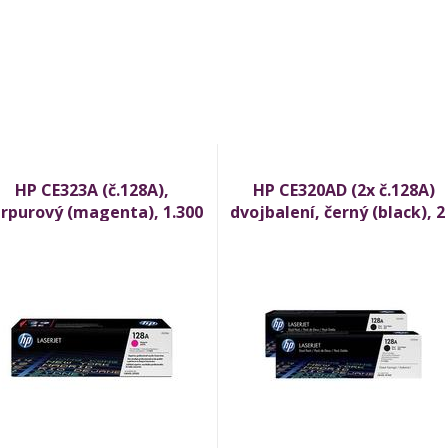
HP CE323A (č.128A),
HP CE320AD (2x č.128A)
rpurový (magenta), 1.300
dvojbalení, černý (black), 2
stran
2.000 stran