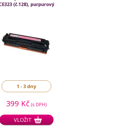
CE323 (č.128), purpurový
(magenta), 1.300 stran
1 - 3 dny
399 Kč
(s DPH)
VLOŽIT