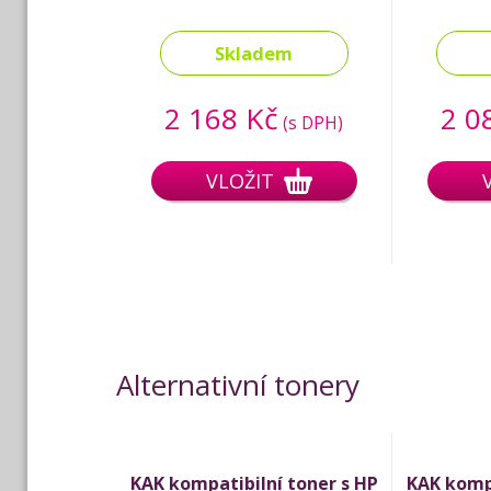
Skladem
2 168 Kč
2 0
(s DPH)
VLOŽIT
Alternativní tonery
KAK kompatibilní toner s HP
KAK kompa