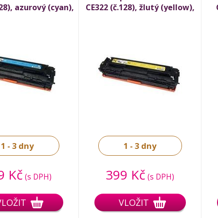
28), azurový (cyan),
CE322 (č.128), žlutý (yellow),
.300 stran
1.300 stran
1 - 3 dny
1 - 3 dny
9 Kč
399 Kč
(s DPH)
(s DPH)
VLOŽIT
VLOŽIT