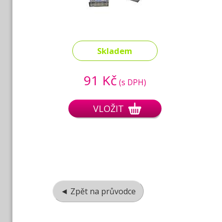
Skladem
91 Kč
(s DPH)
VLOŽIT
◄ Zpět na průvodce