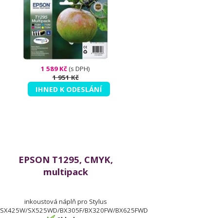
1 589 Kč
(s DPH)
1 951 Kč
IHNED K ODESLÁNÍ
EPSON T1295, CMYK,
multipack
inkoustová náplň pro Stylus
SX425W/SX525WD/BX305F/BX320FW/BX625FWD