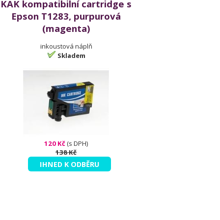
KAK kompatibilní cartridge s
Epson T1283, purpurová
(magenta)
inkoustová náplň
Skladem
120 Kč
(s DPH)
138 Kč
IHNED K ODBĚRU