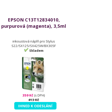
EPSON C13T12834010,
purpurová (magenta), 3,5ml
inkoustová náplň pro Stylus
S22/SX125/SX425W/BX305F
Skladem
359 Kč
(s DPH)
413 Kč
IHNED K ODESLÁNÍ