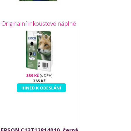
Originální inkoustové náplně
339 Kč
(s DPH)
385 Kč
IHNED K ODESLÁNÍ
EPSON C13T12814010, černá