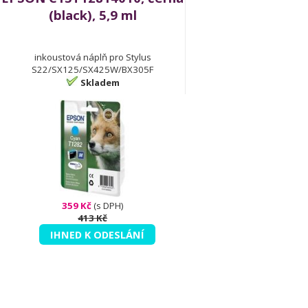
(black), 5,9 ml
inkoustová náplň pro Stylus
S22/SX125/SX425W/BX305F
Skladem
359 Kč
(s DPH)
413 Kč
IHNED K ODESLÁNÍ