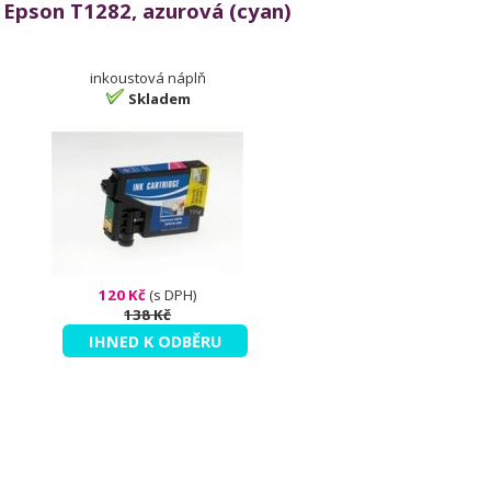
Epson T1282, azurová (cyan)
inkoustová náplň
Skladem
120 Kč
(s DPH)
138 Kč
IHNED K ODBĚRU