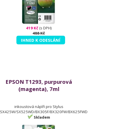
419 Kč
(s DPH)
488 Kč
IHNED K ODESLÁNÍ
EPSON T1293, purpurová
(magenta), 7ml
inkoustová náplň pro Stylus
SX425W/SX525WD/BX305F/BX320FW/BX625FWD
Skladem