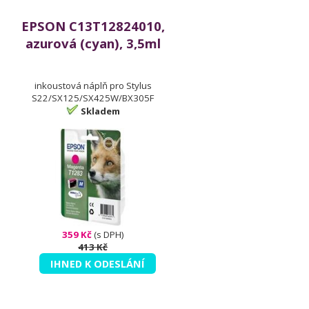
EPSON C13T12824010,
azurová (cyan), 3,5ml
inkoustová náplň pro Stylus
S22/SX125/SX425W/BX305F
Skladem
359 Kč
(s DPH)
413 Kč
IHNED K ODESLÁNÍ