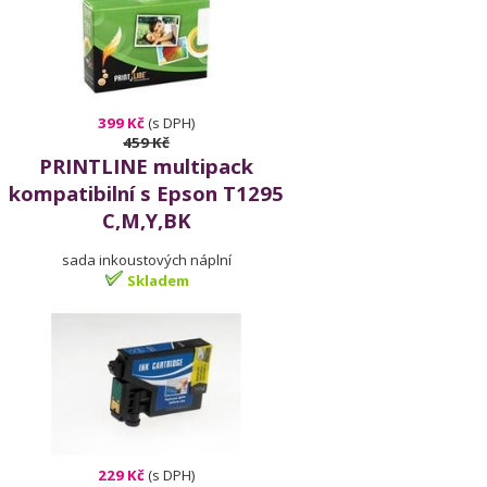
399 Kč
(s DPH)
459 Kč
PRINTLINE multipack
kompatibilní s Epson T1295
C,M,Y,BK
sada inkoustových náplní
Skladem
229 Kč
(s DPH)