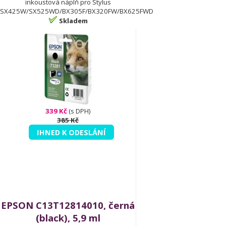
inkoustová náplň pro Stylus
SX425W/SX525WD/BX305F/BX320FW/BX625FWD
Skladem
339 Kč
(s DPH)
385 Kč
IHNED K ODESLÁNÍ
EPSON C13T12814010, černá
(black), 5,9 ml