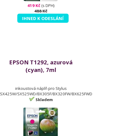
419 Kč
(s DPH)
488 Kč
IHNED K ODESLÁNÍ
EPSON T1292, azurová
(cyan), 7ml
inkoustová náplň pro Stylus
SX425W/SX525WD/BX305F/BX320FW/BX625FWD
Skladem