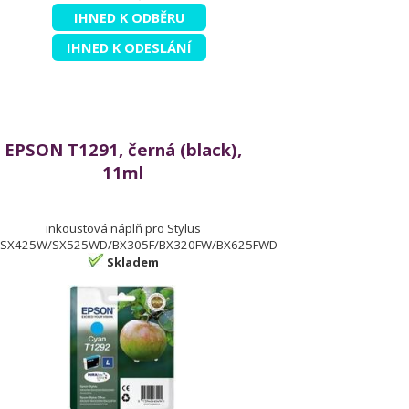
IHNED K ODBĚRU
IHNED K ODESLÁNÍ
EPSON T1291, černá (black),
11ml
inkoustová náplň pro Stylus
SX425W/SX525WD/BX305F/BX320FW/BX625FWD
Skladem