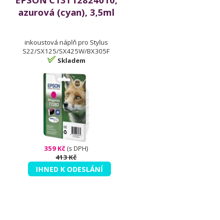
azurová (cyan), 3,5ml
inkoustová náplň pro Stylus
S22/SX125/SX425W/BX305F
Skladem
359 Kč
(s DPH)
413 Kč
IHNED K ODESLÁNÍ