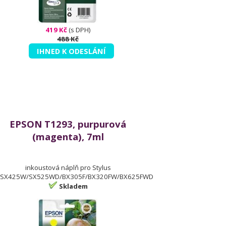
419 Kč
(s DPH)
488 Kč
IHNED K ODESLÁNÍ
EPSON T1293, purpurová
(magenta), 7ml
inkoustová náplň pro Stylus
SX425W/SX525WD/BX305F/BX320FW/BX625FWD
Skladem