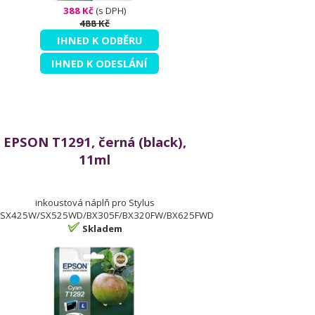
388 Kč
(s DPH)
488 Kč
IHNED K ODBĚRU
IHNED K ODESLÁNÍ
EPSON T1291, černá (black),
11ml
inkoustová náplň pro Stylus
SX425W/SX525WD/BX305F/BX320FW/BX625FWD
Skladem