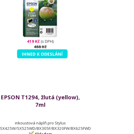
419 Kč
(s DPH)
488 Kč
IHNED K ODESLÁNÍ
EPSON T1294, žlutá (yellow),
7ml
inkoustová náplň pro Stylus
SX425W/SX525WD/BX305F/BX320FW/BX625FWD