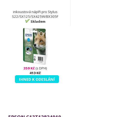
inkoustová náplň pro Stylus
S22/SX125/SX425W/BX305F
Skladem
359 Kč
(s DPH)
413 Kč
IHNED K ODESLÁNÍ
EPSON C13T12824010,