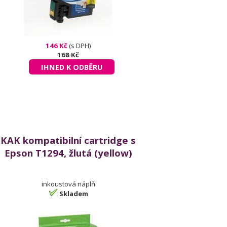
146 Kč
(s DPH)
168 Kč
IHNED K ODBĚRU
KAK kompatibilní cartridge s
Epson T1294, žlutá (yellow)
inkoustová náplň
Skladem