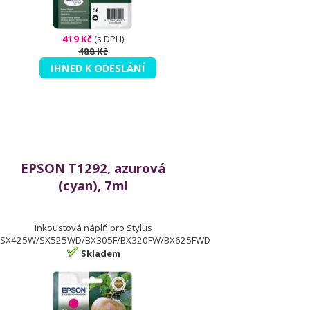
419 Kč
(s DPH)
488 Kč
IHNED K ODESLÁNÍ
EPSON T1292, azurová
(cyan), 7ml
inkoustová náplň pro Stylus
SX425W/SX525WD/BX305F/BX320FW/BX625FWD
Skladem