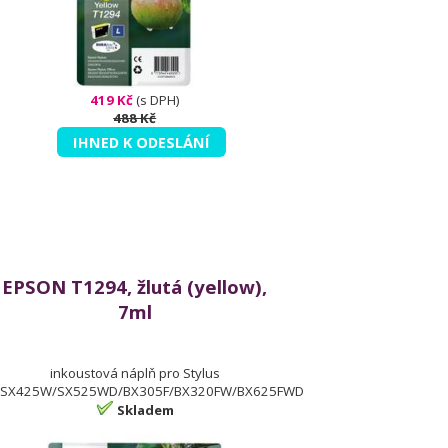
419 Kč
(s DPH)
488 Kč
IHNED K ODESLÁNÍ
EPSON T1294, žlutá (yellow),
7ml
inkoustová náplň pro Stylus
SX425W/SX525WD/BX305F/BX320FW/BX625FWD
Skladem