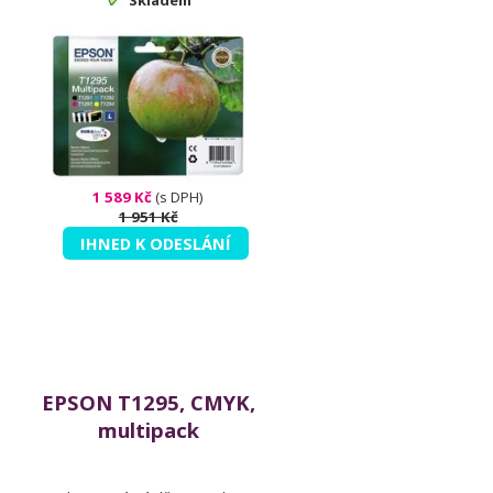
Skladem
1 589 Kč
(s DPH)
1 951 Kč
IHNED K ODESLÁNÍ
EPSON T1295, CMYK,
multipack