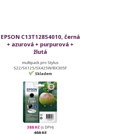
EPSON C13T12854010, černá
+ azurová + purpurová +
žlutá
multipack pro Stylus
S22/SX125/SX425W/BX305F
Skladem
388 Kč
(s DPH)
488 Kč