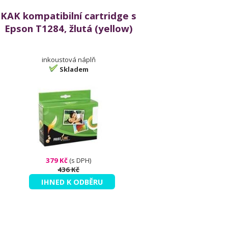
KAK kompatibilní cartridge s
Epson T1284, žlutá (yellow)
inkoustová náplň
Skladem
379 Kč
(s DPH)
436 Kč
IHNED K ODBĚRU