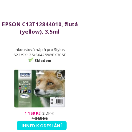
EPSON C13T12844010, žlutá
(yellow), 3,5ml
inkoustová náplň pro Stylus
S22/SX125/SX425W/BX305F
Skladem
1 189 Kč
(s DPH)
1 385 Kč
IHNED K ODESLÁNÍ