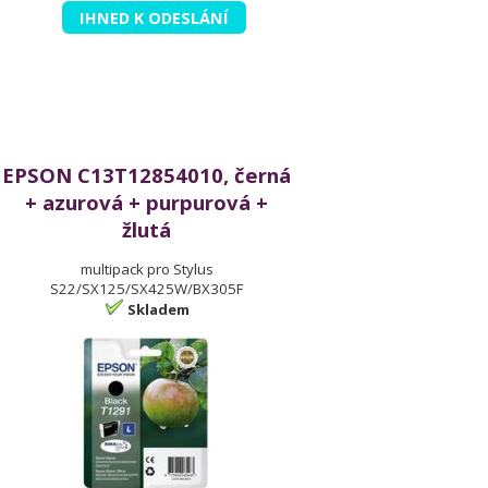
IHNED K ODESLÁNÍ
EPSON C13T12854010, černá
+ azurová + purpurová +
žlutá
multipack pro Stylus
S22/SX125/SX425W/BX305F
Skladem