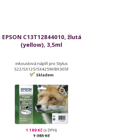
EPSON C13T12844010, žlutá
(yellow), 3,5ml
inkoustová náplň pro Stylus
S22/SX125/SX425W/BX305F
Skladem
1 189 Kč
(s DPH)
1 385 Kč