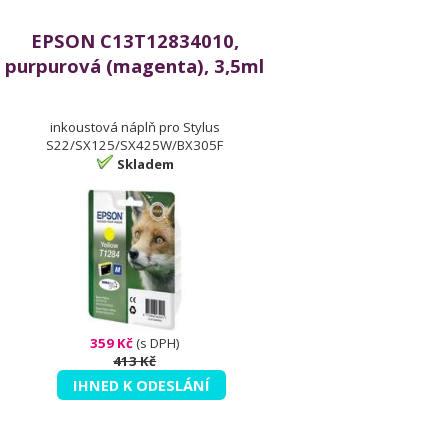
EPSON C13T12834010,
purpurová (magenta), 3,5ml
inkoustová náplň pro Stylus
S22/SX125/SX425W/BX305F
Skladem
359 Kč
(s DPH)
413 Kč
IHNED K ODESLÁNÍ