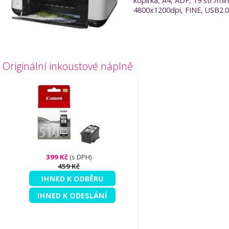
kopírka, A4, ADF, 19 str./min
4800x1200dpi, FINE, USB2.0
Originální inkoustové náplně
399 Kč
(s DPH)
459 Kč
IHNED K ODBĚRU
IHNED K ODESLÁNÍ