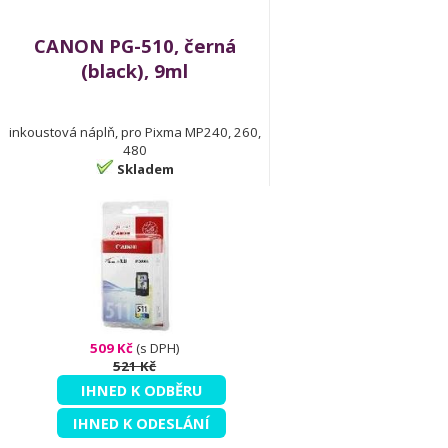
CANON PG-510, černá
(black), 9ml
inkoustová náplň, pro Pixma MP240, 260,
480
Skladem
509 Kč
(s DPH)
521 Kč
IHNED K ODBĚRU
IHNED K ODESLÁNÍ