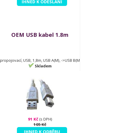
IHNED K ODESLÁNÍ
OEM USB kabel 1.8m
propojovací, USB, 1,8m, USB A(M), ->USB B(M
Skladem
91 Kč
(s DPH)
105 Kč
IHNED K ODBĚRU