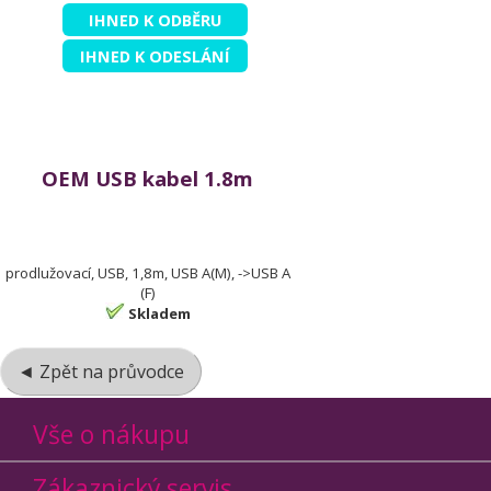
IHNED K ODBĚRU
IHNED K ODESLÁNÍ
OEM USB kabel 1.8m
prodlužovací, USB, 1,8m, USB A(M), ->USB A
(F)
Skladem
◄ Zpět na průvodce
Vše o nákupu
Zákaznický servis