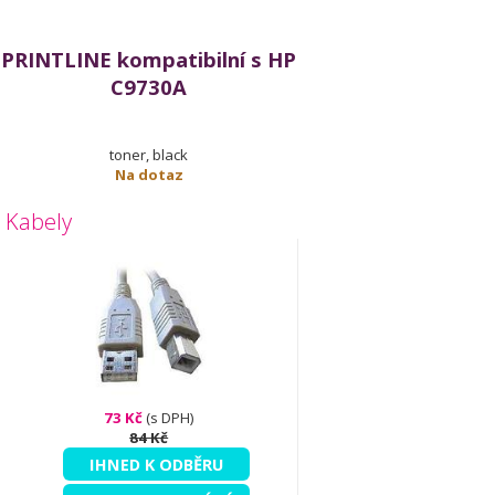
PRINTLINE kompatibilní s HP
C9730A
toner, black
Na dotaz
Kabely
73 Kč
(s DPH)
84 Kč
IHNED K ODBĚRU