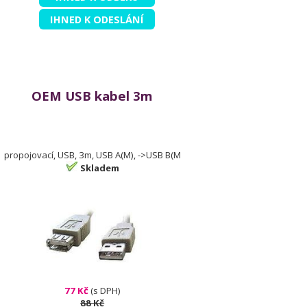
IHNED K ODESLÁNÍ
OEM USB kabel 3m
propojovací, USB, 3m, USB A(M), ->USB B(M
Skladem
77 Kč
(s DPH)
88 Kč