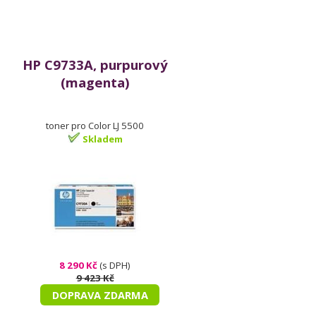
HP C9733A, purpurový
(magenta)
toner pro Color LJ 5500
Skladem
8 290 Kč
(s DPH)
9 423 Kč
DOPRAVA ZDARMA