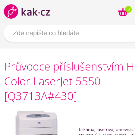
0
Průvodce příslušenstvím 
Color LaserJet 5550
[Q3713A#430]
tiskárna, laserová, barevná,