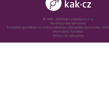
© 1999 - 2026 KaK Computers s. r. o.
Všechna práva vyhrazena.
Technické specifikace se mohou měnit bez výslovného upozornění. Obrá
informativní charakter.
Změna cen vyhrazena.