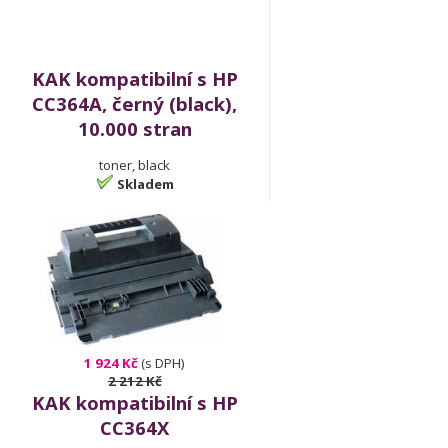
KAK kompatibilní s HP
CC364A, černý (black),
10.000 stran
toner, black
Skladem
1 924 Kč
(s DPH)
2 212 Kč
KAK kompatibilní s HP
CC364X