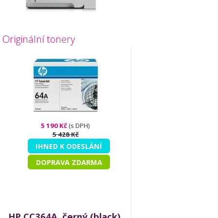
Originální tonery
5 190 Kč
(s DPH)
5 428 Kč
IHNED K ODESLÁNÍ
DOPRAVA ZDARMA
HP CC364A, černý (black),