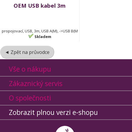
OEM USB kabel 3m
propojovací, USB, 3m, USB A(M), ->USB B(M
Skladem
◄ Zpět na průvodce
Vše o nákupu
Zákaznický servis
O společnosti
Zobrazit plnou verzi e-shopu