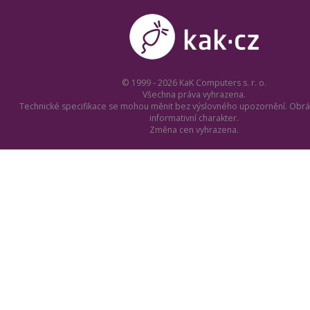
© 1999 - 2026 KaK Computers s. r. o.
Všechna práva vyhrazena.
Technické specifikace se mohou měnit bez výslovného upozornění. Obrá
informativní charakter.
Změna cen vyhrazena.