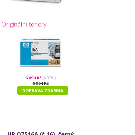
Originální tonery
6 090 Kč
(s DPH)
6 964 Kč
DOPRAVA ZDARMA
HP Q7516A (č.16), černý