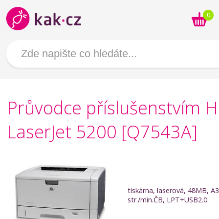
0
Průvodce příslušenstvím 
LaserJet 5200 [Q7543A]
tiskárna, laserová, 48MB, A3
str./min.ČB, LPT+USB2.0