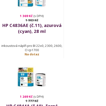
1 369 Kč
(s DPH)
1 903 Kč
HP C4836AE (č.11), azurová
(cyan), 28 ml
inkoustová náplň pro BI 22x0, 2300, 2600,
CI cp1700
Na dotaz
1 269 Kč
(s DPH)
1 777 Kč
HP C4844A (č.10), černá