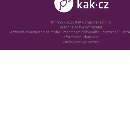
© 1999 - 2026 KaK Computers s. r. o.
Všechna práva vyhrazena.
Technické specifikace se mohou měnit bez výslovného upozornění. Obrá
informativní charakter.
Změna cen vyhrazena.