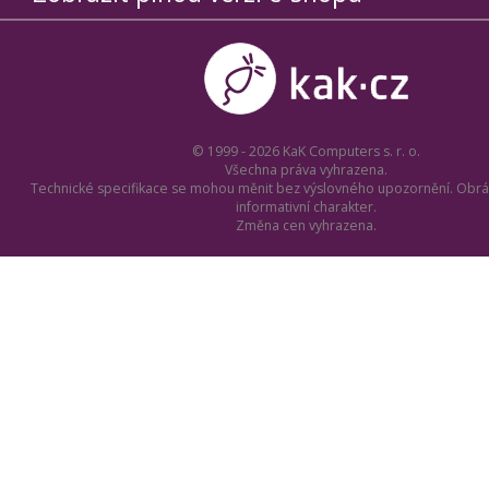
© 1999 - 2026 KaK Computers s. r. o.
Všechna práva vyhrazena.
Technické specifikace se mohou měnit bez výslovného upozornění. Obrá
informativní charakter.
Změna cen vyhrazena.