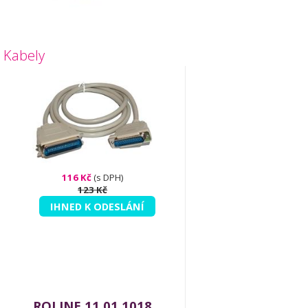
Kabely
116 Kč
(s DPH)
123 Kč
IHNED K ODESLÁNÍ
ROLINE 11.01.1018