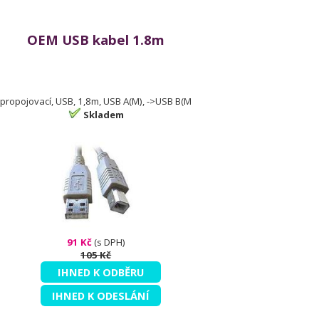
OEM USB kabel 1.8m
propojovací, USB, 1,8m, USB A(M), ->USB B(M
Skladem
91 Kč
(s DPH)
105 Kč
IHNED K ODBĚRU
IHNED K ODESLÁNÍ