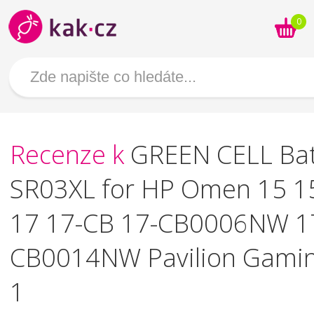
0
Recenze k
GREEN CELL Bat
SR03XL for HP Omen 15 1
17 17-CB 17-CB0006NW 1
CB0014NW Pavilion Gami
1