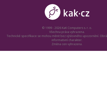
© 1999 - 2026 KaK Computers s. r. o.
Všechna práva vyhrazena.
Technické specifikace se mohou měnit bez výslovného upozornění. Obrá
informativní charakter.
Změna cen vyhrazena.