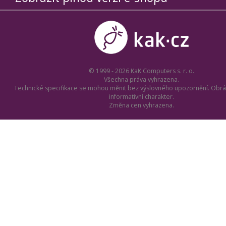
© 1999 - 2026 KaK Computers s. r. o.
Všechna práva vyhrazena.
Technické specifikace se mohou měnit bez výslovného upozornění. Obrá
informativní charakter.
Změna cen vyhrazena.