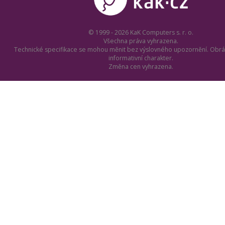
© 1999 - 2026 KaK Computers s. r. o.
Všechna práva vyhrazena.
Technické specifikace se mohou měnit bez výslovného upozornění. Obrá
informativní charakter.
Změna cen vyhrazena.