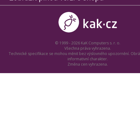
© 1999 - 2026 KaK Computers s. r. o.
Všechna práva vyhrazena.
Technické specifikace se mohou měnit bez výslovného upozornění. Obrá
informativní charakter.
Změna cen vyhrazena.