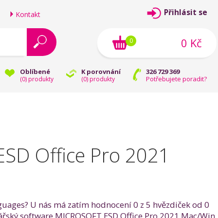
Přihlásit se
Kontakt
0 Kč
0
Oblíbené
K porovnání
326 729 369
Potřebujete poradit?
(
0
) produkty
(
0
) produkty
SD Office Pro 2021
guages? U nás má zatím hodnocení 0 z 5 hvězdiček od 0
ncelářský software MICROSOFT ESD Office Pro 2021 Mac/Win