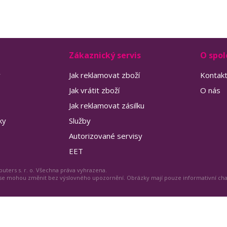
Zákaznický servis
O spol
y
Jak reklamovat zboží
Kontak
Jak vrátit zboží
O nás
Jak reklamovat zásilku
ky
Služby
Autorizované servisy
EET
uters s. r. o. Všechna práva vyhrazena.
 se mohou změnit bez výslovného upozornění. Obrázky mají pouze informativní ch