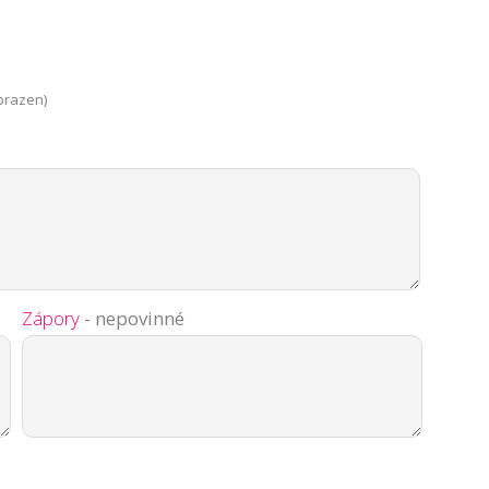
brazen)
Zápory
- nepovinné