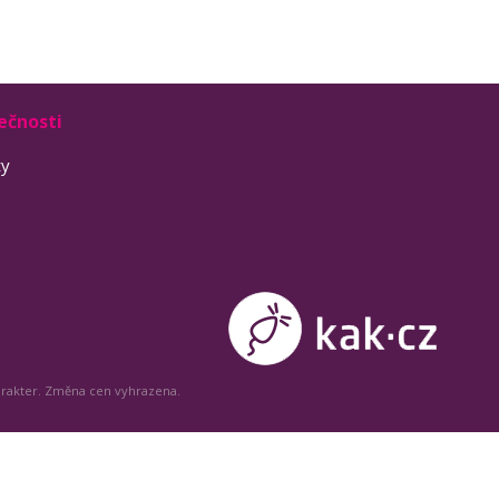
ečnosti
ty
arakter. Změna cen vyhrazena.