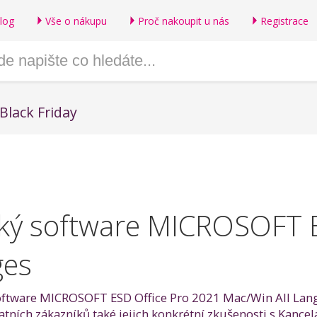
log
Vše o nákupu
Proč nakoupit u nás
Registrace
Black Friday
ký software MICROSOFT E
ges
 software MICROSOFT ESD Office Pro 2021 Mac/Win All Lan
statních zákazníků také jejich konkrétní zkušenosti s Ka