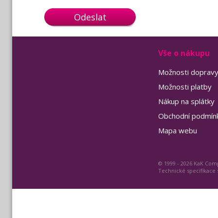
Odeslat
Vše o nákupu
Možnosti doprav
Možnosti platby
Nákup na splátky
Obchodní podmín
Mapa webu
© 1999 - 2026 KaK Comp
Technické specifikace