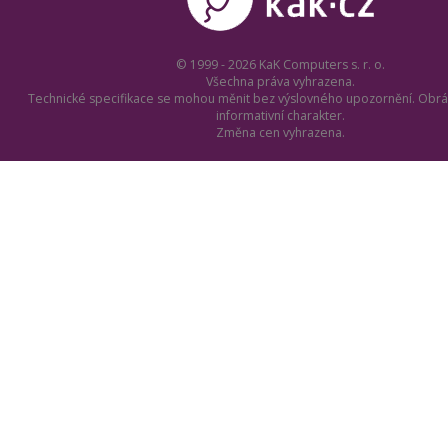
© 1999 - 2026 KaK Computers s. r. o.
Všechna práva vyhrazena.
Technické specifikace se mohou měnit bez výslovného upozornění. Obrá
informativní charakter.
Změna cen vyhrazena.