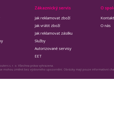
Zákaznický servis
O spol
y
Jak reklamovat zboží
Kontak
Jak vrátit zboží
O nás
Jak reklamovat zásilku
ky
Služby
Autorizované servisy
EET
uters s. r. o. Všechna práva vyhrazena.
 se mohou změnit bez výslovného upozornění. Obrázky mají pouze informativní ch