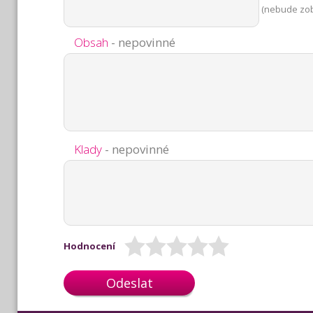
(nebude zo
Obsah
- nepovinné
Klady
- nepovinné
Hodnocení
Odeslat