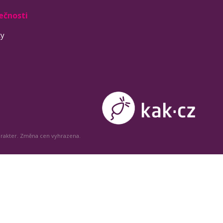
ečnosti
ty
arakter. Změna cen vyhrazena.