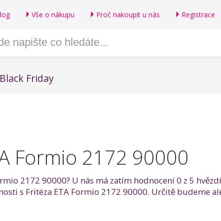
log
Vše o nákupu
Proč nakoupit u nás
Registrace
Black Friday
TA Formio 2172 90000
ormio 2172 90000? U nás má zatím hodnocení 0 z 5 hvězdič
enosti s Fritéza ETA Formio 2172 90000. Určitě budeme al