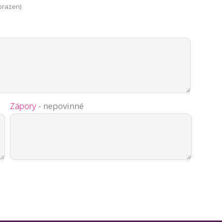
brazen)
Zápory
- nepovinné