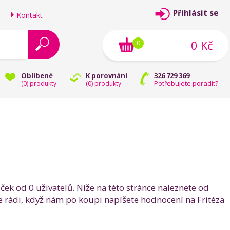
Přihlásit se
Kontakt
0 Kč
0
Oblíbené
K porovnání
326 729 369
Potřebujete poradit?
(
0
) produkty
(
0
) produkty
ek od 0 uživatelů. Níže na této stránce naleznete od
e rádi, když nám po koupi napíšete hodnocení na Fritéza