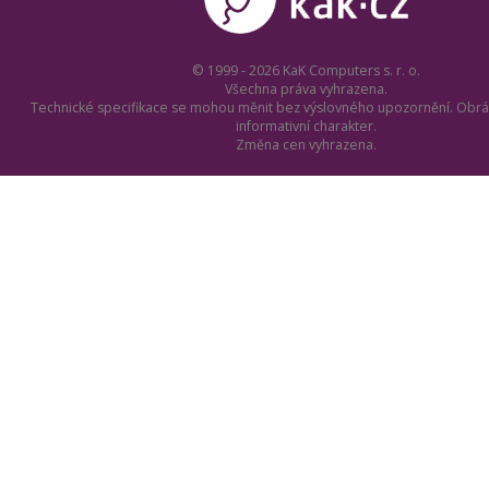
© 1999 - 2026 KaK Computers s. r. o.
Všechna práva vyhrazena.
Technické specifikace se mohou měnit bez výslovného upozornění. Obrá
informativní charakter.
Změna cen vyhrazena.