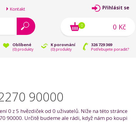
Přihlásit se
Kontakt
0 Kč
0
Oblíbené
K porovnání
326 729 369
Potřebujete poradit?
(
0
) produkty
(
0
) produkty
 2270 90000
 0 z 5 hvězdiček od 0 uživatelů. Níže na této stránce
2270 90000. Určitě budeme ale rádi, když nám po koupi