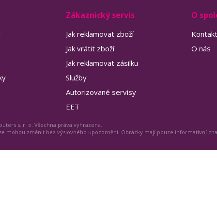
Zákaznický servis
O spol
y
Jak reklamovat zboží
Kontak
Jak vrátit zboží
O nás
Jak reklamovat zásilku
ky
Služby
Autorizované servisy
EET
uters s. r. o. Všechna práva vyhrazena.
 se mohou změnit bez výslovného upozornění. Obrázky mají pouze informativní ch