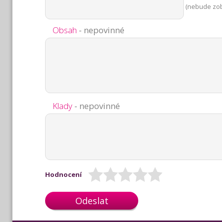
(nebude zo
Obsah
- nepovinné
Klady
- nepovinné
Hodnocení
Odeslat