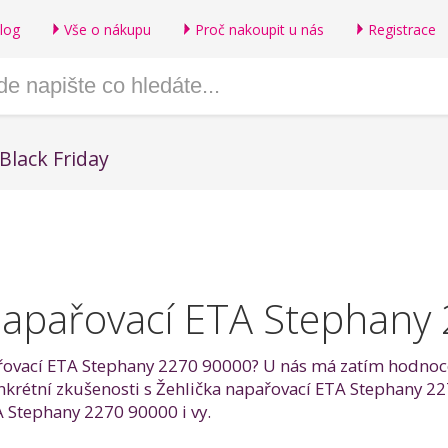
log
Vše o nákupu
Proč nakoupit u nás
Registrace
Black Friday
napařovací ETA Stephany
řovací ETA Stephany 2270 90000? U nás má zatím hodnocení
konkrétní zkušenosti s Žehlička napařovací ETA Stephany 
 Stephany 2270 90000 i vy.