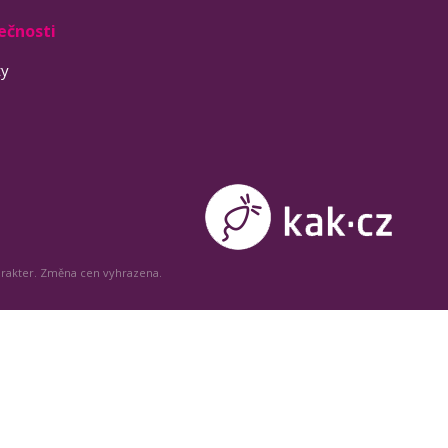
ečnosti
ty
arakter. Změna cen vyhrazena.