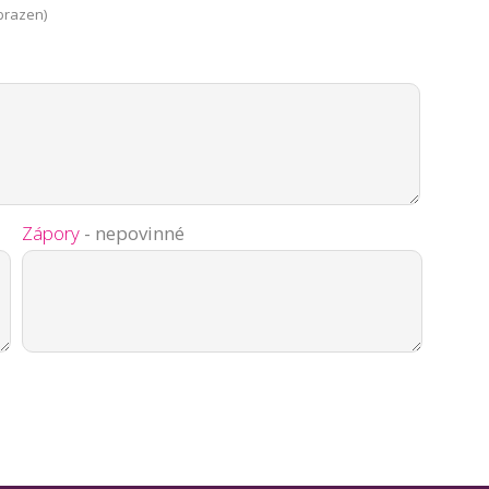
brazen)
Zápory
- nepovinné