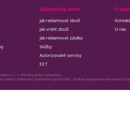
Zákaznický servis
O spol
y
Jak reklamovat zboží
Kontak
Jak vrátit zboží
O nás
Jak reklamovat zásilku
ky
Služby
Autorizované servisy
EET
uters s. r. o. Všechna práva vyhrazena.
 se mohou změnit bez výslovného upozornění. Obrázky mají pouze informativní ch