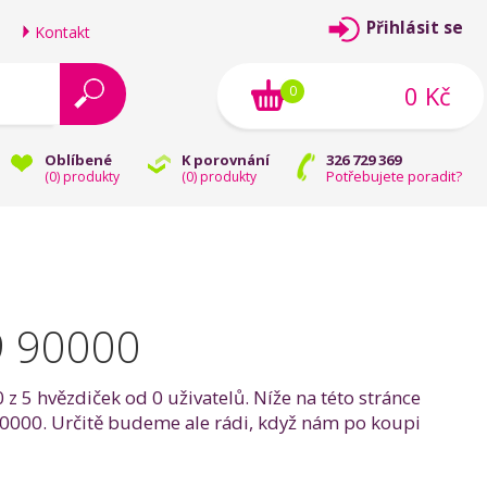
Přihlásit se
Kontakt
0 Kč
0
Oblíbené
K porovnání
326 729 369
Potřebujete poradit?
(
0
) produkty
(
0
) produkty
9 90000
 5 hvězdiček od 0 uživatelů. Níže na této stránce
 90000. Určitě budeme ale rádi, když nám po koupi