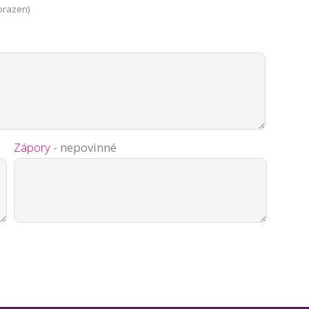
brazen)
Zápory
- nepovinné