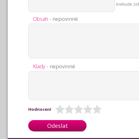
(nebude zo
Obsah
- nepovinné
Klady
- nepovinné
Hodnocení
Odeslat