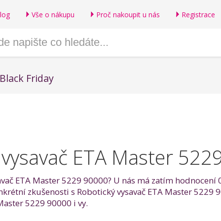
log
Vše o nákupu
Proč nakoupit u nás
Registrace
Black Friday
 vysavač ETA Master 522
avač ETA Master 5229 90000? U nás má zatím hodnocení 0 z
konkrétní zkušenosti s Robotický vysavač ETA Master 5229
aster 5229 90000 i vy.