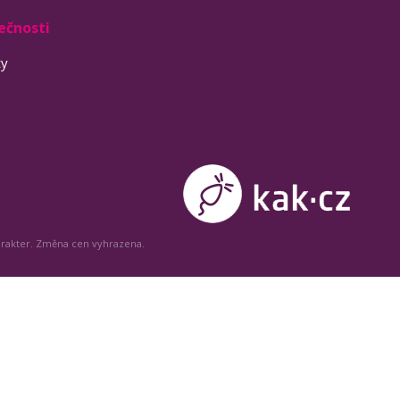
ečnosti
ty
arakter. Změna cen vyhrazena.