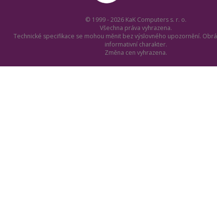
© 1999 - 2026 KaK Computers s. r. o.
Všechna práva vyhrazena.
Technické specifikace se mohou měnit bez výslovného upozornění. Obrá
informativní charakter.
Změna cen vyhrazena.