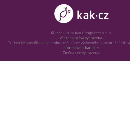
© 1999 - 2026 KaK Computers s. r. o.
Všechna práva vyhrazena.
Technické specifikace se mohou měnit bez výslovného upozornění. Obrá
informativní charakter.
Změna cen vyhrazena.