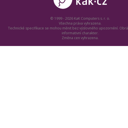
© 1999 - 2026 KaK Computers s. r. o.
Všechna práva vyhrazena.
Technické specifikace se mohou měnit bez výslovného upozornění. Obrá
informativní charakter.
Změna cen vyhrazena.