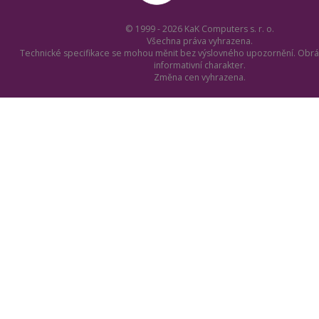
© 1999 - 2026 KaK Computers s. r. o.
Všechna práva vyhrazena.
Technické specifikace se mohou měnit bez výslovného upozornění. Obrá
informativní charakter.
Změna cen vyhrazena.