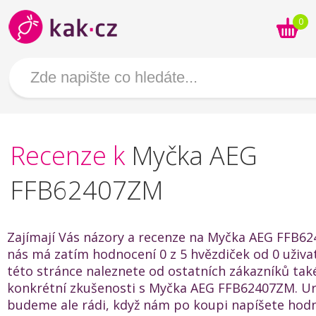
0
Recenze k
Myčka AEG
FFB62407ZM
Zajímají Vás názory a recenze na Myčka AEG FFB6
nás má zatím hodnocení 0 z 5 hvězdiček od 0 uživat
této stránce naleznete od ostatních zákazníků také
konkrétní zkušenosti s Myčka AEG FFB62407ZM. Ur
budeme ale rádi, když nám po koupi napíšete hod