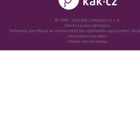
© 1999 - 2026 KaK Computers s. r. o.
Všechna práva vyhrazena.
Technické specifikace se mohou měnit bez výslovného upozornění. Obrá
informativní charakter.
Změna cen vyhrazena.