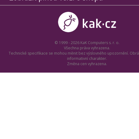
© 1999 - 2026 KaK Computers s. r. o.
Všechna práva vyhrazena.
Technické specifikace se mohou měnit bez výslovného upozornění. Obrá
informativní charakter.
Změna cen vyhrazena.