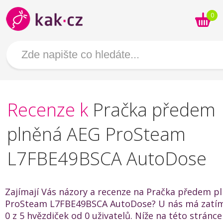
0
Recenze k
Pračka předem
plněná AEG ProSteam
L7FBE49BSCA AutoDose
Zajímají Vás názory a recenze na Pračka předem p
ProSteam L7FBE49BSCA AutoDose? U nás má zatí
0 z 5 hvězdiček od 0 uživatelů. Níže na této stránc