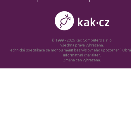
© 1999 - 2026 KaK Computers s. r. o.
Všechna práva vyhrazena.
Technické specifikace se mohou měnit bez výslovného upozornění. Obrá
informativní charakter.
Změna cen vyhrazena.