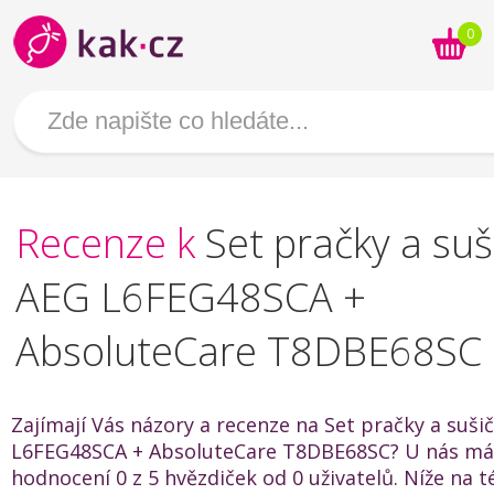
0
Recenze k
Set pračky a suš
AEG L6FEG48SCA +
AbsoluteCare T8DBE68SC
Zajímají Vás názory a recenze na Set pračky a suši
L6FEG48SCA + AbsoluteCare T8DBE68SC? U nás má
hodnocení 0 z 5 hvězdiček od 0 uživatelů. Níže na t