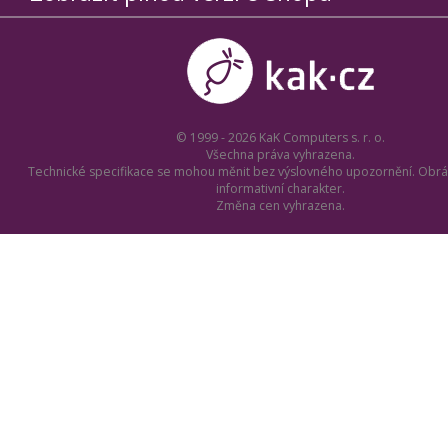
© 1999 - 2026 KaK Computers s. r. o.
Všechna práva vyhrazena.
Technické specifikace se mohou měnit bez výslovného upozornění. Obrá
informativní charakter.
Změna cen vyhrazena.