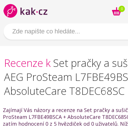
0
Recenze k
Set pračky a suš
AEG ProSteam L7FBE49BS
AbsoluteCare T8DEC68SC
Zajímají Vás názory a recenze na Set pračky a suši
ProSteam L7FBE49BSCA + AbsoluteCare T8DEC68S
zatím hodnocení 0 z 5 hvězdiček od 0 uživatelů. Níž