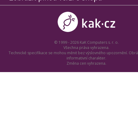
© 1999 - 2026 KaK Computers s. r. o.
Všechna práva vyhrazena.
Technické specifikace se mohou měnit bez výslovného upozornění. Obrá
informativní charakter.
Změna cen vyhrazena.