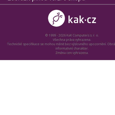
© 1999 - 2026 KaK Computers s. r. o.
Všechna práva vyhrazena.
Technické specifikace se mohou měnit bez výslovného upozornění. Obrá
informativní charakter.
Změna cen vyhrazena.