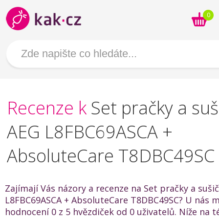
0
Recenze k
Set pračky a suš
AEG L8FBC69ASCA +
AbsoluteCare T8DBC49SC
Zajímají Vás názory a recenze na Set pračky a suši
L8FBC69ASCA + AbsoluteCare T8DBC49SC? U nás m
hodnocení 0 z 5 hvězdiček od 0 uživatelů. Níže na t