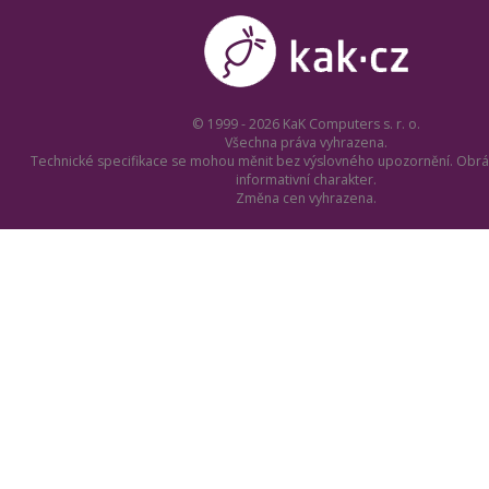
© 1999 - 2026 KaK Computers s. r. o.
Všechna práva vyhrazena.
Technické specifikace se mohou měnit bez výslovného upozornění. Obrá
informativní charakter.
Změna cen vyhrazena.