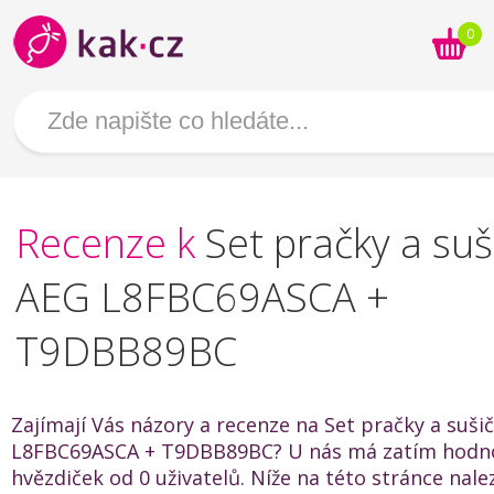
0
Recenze k
Set pračky a suš
AEG L8FBC69ASCA +
T9DBB89BC
Zajímají Vás názory a recenze na Set pračky a suši
L8FBC69ASCA + T9DBB89BC? U nás má zatím hodno
hvězdiček od 0 uživatelů. Níže na této stránce nal