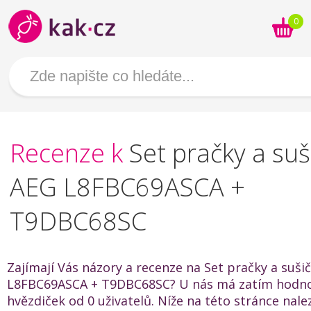
0
Recenze k
Set pračky a suš
AEG L8FBC69ASCA +
T9DBC68SC
Zajímají Vás názory a recenze na Set pračky a suši
L8FBC69ASCA + T9DBC68SC? U nás má zatím hodnoc
hvězdiček od 0 uživatelů. Níže na této stránce nal