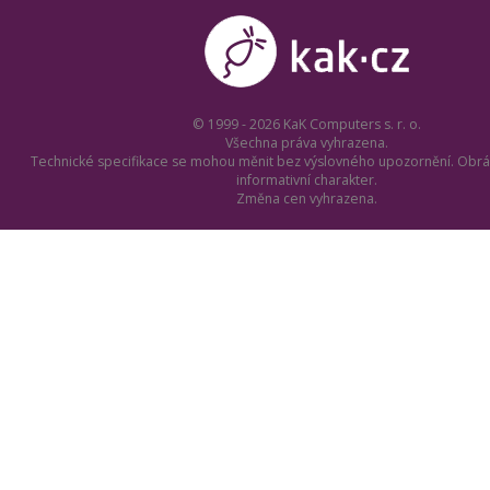
© 1999 - 2026 KaK Computers s. r. o.
Všechna práva vyhrazena.
Technické specifikace se mohou měnit bez výslovného upozornění. Obrá
informativní charakter.
Změna cen vyhrazena.