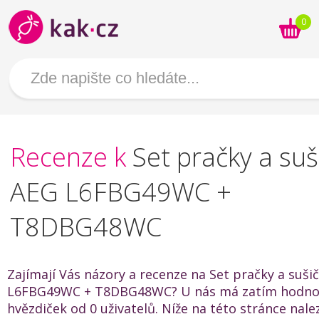
0
Recenze k
Set pračky a suš
AEG L6FBG49WC +
T8DBG48WC
Zajímají Vás názory a recenze na Set pračky a suši
L6FBG49WC + T8DBG48WC? U nás má zatím hodnoc
hvězdiček od 0 uživatelů. Níže na této stránce nal