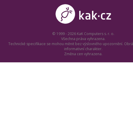
© 1999 - 2026 KaK Computers s. r. o.
Všechna práva vyhrazena.
Technické specifikace se mohou měnit bez výslovného upozornění. Obrá
informativní charakter.
Změna cen vyhrazena.