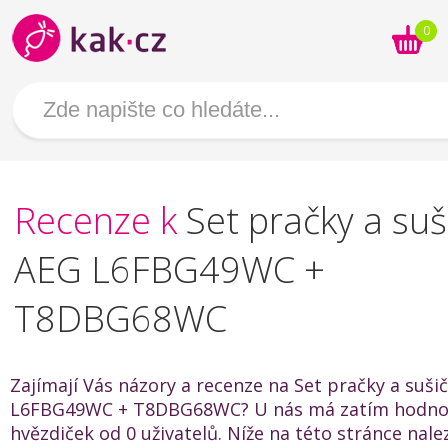
0
Recenze k
Set pračky a suš
AEG L6FBG49WC +
T8DBG68WC
Zajímají Vás názory a recenze na Set pračky a suši
L6FBG49WC + T8DBG68WC? U nás má zatím hodnoc
hvězdiček od 0 uživatelů. Níže na této stránce nal