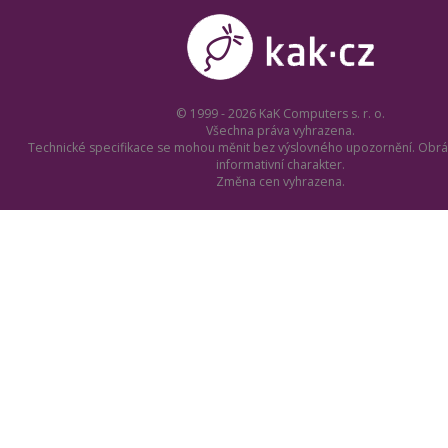
© 1999 - 2026 KaK Computers s. r. o.
Všechna práva vyhrazena.
Technické specifikace se mohou měnit bez výslovného upozornění. Obrá
informativní charakter.
Změna cen vyhrazena.