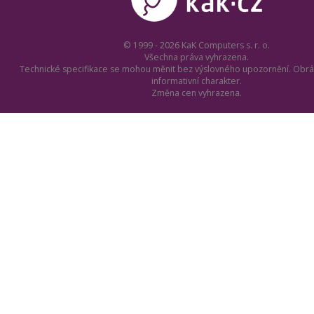
© 1999 - 2026 KaK Computers s. r. o.
Všechna práva vyhrazena.
Technické specifikace se mohou měnit bez výslovného upozornění. Obrá
informativní charakter.
Změna cen vyhrazena.