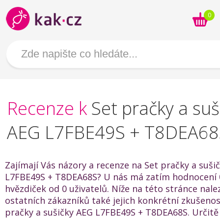
0
Recenze k
Set pračky a suš
AEG L7FBE49S + T8DEA68
Zajímají Vás názory a recenze na Set pračky a suši
L7FBE49S + T8DEA68S? U nás má zatím hodnocení 0
hvězdiček od 0 uživatelů. Níže na této stránce nal
ostatních zákazníků také jejich konkrétní zkušenos
pračky a sušičky AEG L7FBE49S + T8DEA68S. Určit