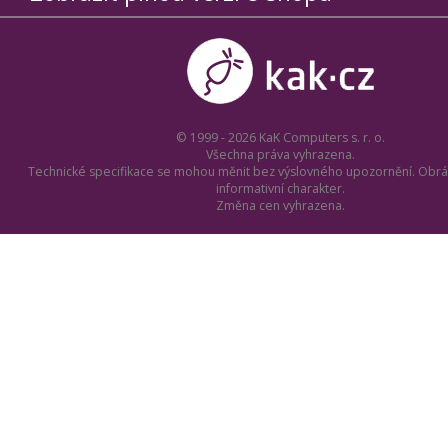
© 1999 - 2026 KaK Computers s. r. o.
Všechna práva vyhrazena.
Technické specifikace se mohou měnit bez výslovného upozornění. Obrá
informativní charakter.
Změna cen vyhrazena.