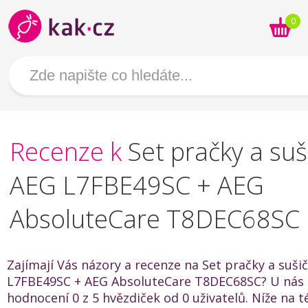
0
Recenze k
Set pračky a suš
AEG L7FBE49SC + AEG
AbsoluteCare T8DEC68SC
Zajímají Vás názory a recenze na Set pračky a suši
L7FBE49SC + AEG AbsoluteCare T8DEC68SC? U nás
hodnocení 0 z 5 hvězdiček od 0 uživatelů. Níže na t