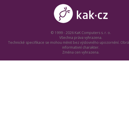
© 1999 - 2026 KaK Computers s. r. o.
Všechna práva vyhrazena.
Technické specifikace se mohou měnit bez výslovného upozornění. Obrá
informativní charakter.
Změna cen vyhrazena.