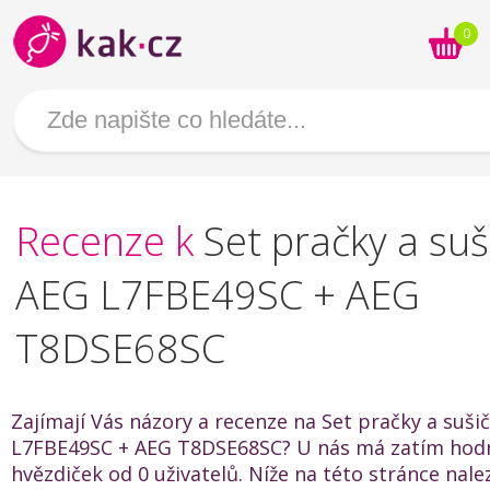
0
Recenze k
Set pračky a suš
AEG L7FBE49SC + AEG
T8DSE68SC
Zajímají Vás názory a recenze na Set pračky a suši
L7FBE49SC + AEG T8DSE68SC? U nás má zatím hodn
hvězdiček od 0 uživatelů. Níže na této stránce nal