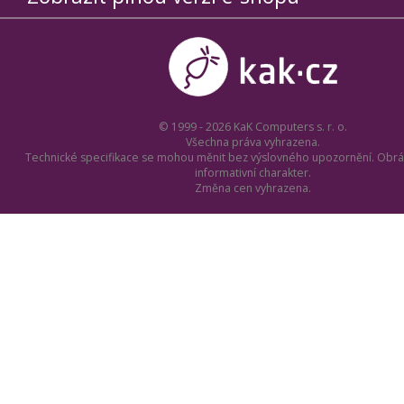
© 1999 - 2026 KaK Computers s. r. o.
Všechna práva vyhrazena.
Technické specifikace se mohou měnit bez výslovného upozornění. Obrá
informativní charakter.
Změna cen vyhrazena.