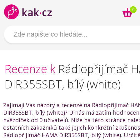
0
Recenze k
Rádiopřijímač 
DIR355SBT, bílý (white)
Zajímají Vás názory a recenze na Rádiopřijímač H
DIR355SBT, bílý (white)? U nás má zatím hodnocení
hvězdiček od 0 uživatelů. Níže na této stránce nal
ostatních zákazníků také jejich konkrétní zkušenos
Rádiopřijímač HAMA DIR355SBT, bílý (white). Urči