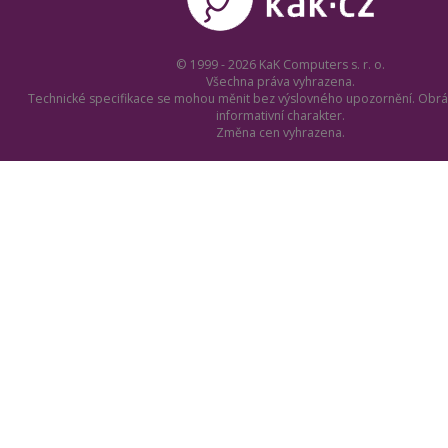
© 1999 - 2026 KaK Computers s. r. o.
Všechna práva vyhrazena.
Technické specifikace se mohou měnit bez výslovného upozornění. Obrá
informativní charakter.
Změna cen vyhrazena.