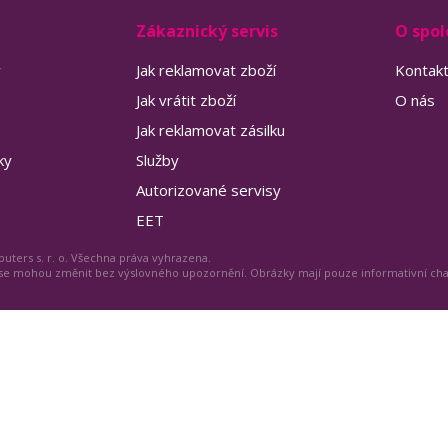
Zákaznický servis
O spol
y
Jak reklamovat zboží
Kontak
Jak vrátit zboží
O nás
Jak reklamovat zásilku
ky
Služby
Autorizované servisy
EET
uters s. r. o. Všechna práva vyhrazena.
 se mohou změnit bez výslovného upozornění. Obrázky mají pouze informativní ch