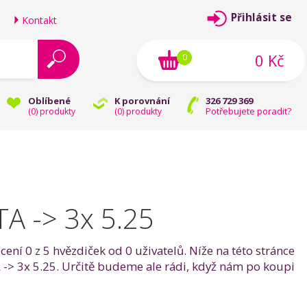
Přihlásit se
Kontakt
0 Kč
0
Oblíbené
K porovnání
326 729 369
Potřebujete poradit?
(
0
) produkty
(
0
) produkty
A -> 3x 5.25
ní 0 z 5 hvězdiček od 0 uživatelů. Níže na této stránce
 -> 3x 5.25. Určitě budeme ale rádi, když nám po koupi