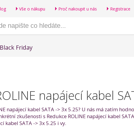
log
Vše o nákupu
Proč nakoupit u nás
Registrace
Black Friday
OLINE napájecí kabel SAT
E napájecí kabel SATA -> 3x 5.25? U nás má zatím hodnoce
konkrétní zkušenosti s Redukce ROLINE napájecí kabel SATA
 kabel SATA -> 3x 5.25 i vy.