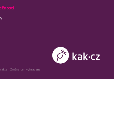
ečnosti
ty
arakter. Změna cen vyhrazena.