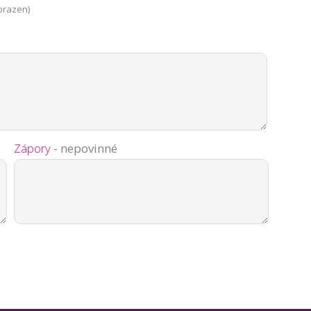
brazen)
Zápory
- nepovinné