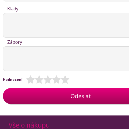
Klady
Zápory
Hodnocení
Odeslat
Vše o nákupu