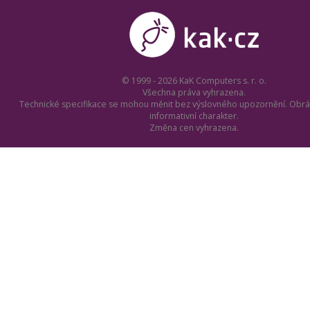
© 1999 - 2026 KaK Computers s. r. o.
Všechna práva vyhrazena.
Technické specifikace se mohou měnit bez výslovného upozornění. Obrá
informativní charakter.
Změna cen vyhrazena.