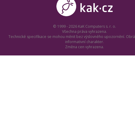
© 1999 - 2026 KaK Computers s. r. o.
Všechna práva vyhrazena.
Technické specifikace se mohou měnit bez výslovného upozornění. Obrá
informativní charakter.
Změna cen vyhrazena.