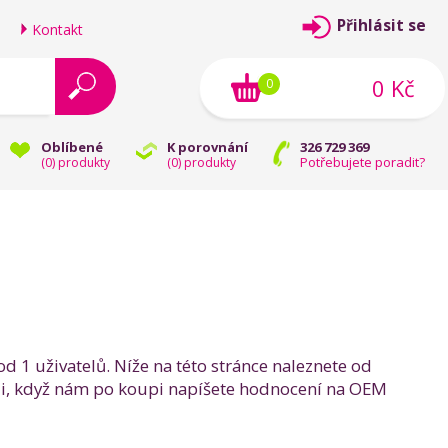
Přihlásit se
Kontakt
0 Kč
0
Oblíbené
K porovnání
326 729 369
Potřebujete poradit?
(
0
) produkty
(
0
) produkty
 1 uživatelů. Níže na této stránce naleznete od
ádi, když nám po koupi napíšete hodnocení na OEM