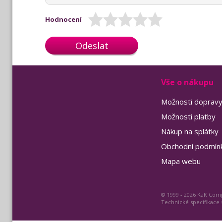
Hodnocení
Odeslat
Vše o nákupu
Možnosti doprav
Možnosti platby
Nákup na splátky
Obchodní podmín
Mapa webu
© 1999 - 2026 KaK Comp
Technické specifikace