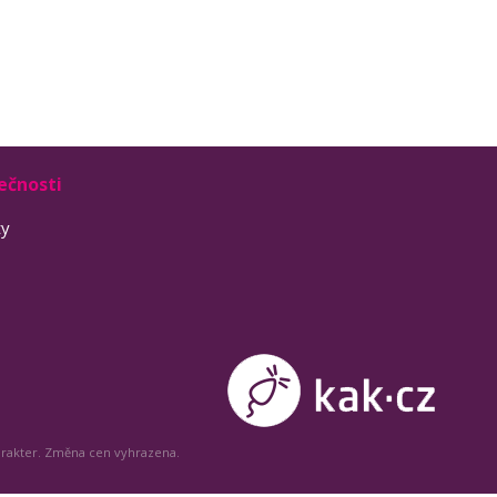
ečnosti
ty
arakter. Změna cen vyhrazena.