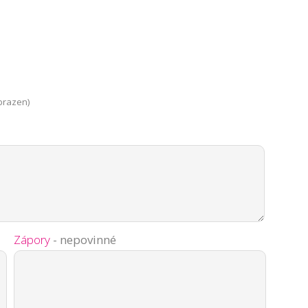
brazen)
Zápory
- nepovinné