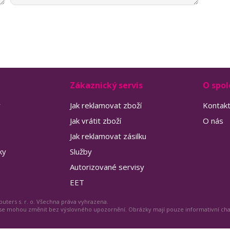
Zákaznický servis
O spol
y
Jak reklamovat zboží
Kontak
Jak vrátit zboží
O nás
Jak reklamovat zásilku
ky
Služby
Autorizované servisy
EET
uters s. r. o. Všechna práva vyhrazena.
 se mohou změnit bez výslovného upozornění. Obrázky mají pouze informativní ch