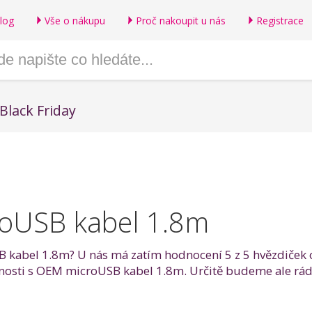
log
Vše o nákupu
Proč nakoupit u nás
Registrace
Black Friday
oUSB kabel 1.8m
 kabel 1.8m? U nás má zatím hodnocení 5 z 5 hvězdiček od
ušenosti s OEM microUSB kabel 1.8m. Určitě budeme ale r