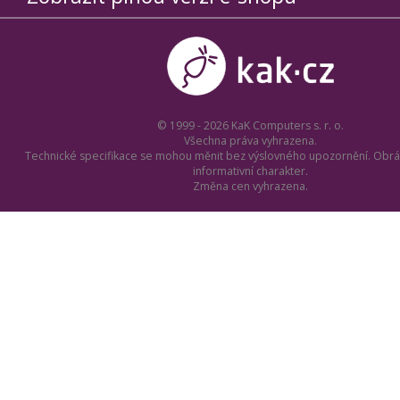
© 1999 - 2026 KaK Computers s. r. o.
Všechna práva vyhrazena.
Technické specifikace se mohou měnit bez výslovného upozornění. Obrá
informativní charakter.
Změna cen vyhrazena.