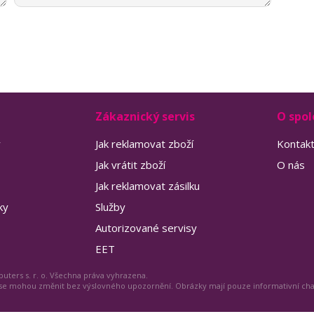
Zákaznický servis
O spol
y
Jak reklamovat zboží
Kontak
Jak vrátit zboží
O nás
Jak reklamovat zásilku
ky
Služby
Autorizované servisy
EET
uters s. r. o. Všechna práva vyhrazena.
 se mohou změnit bez výslovného upozornění. Obrázky mají pouze informativní ch