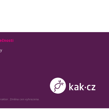
ečnosti
ty
arakter. Změna cen vyhrazena.