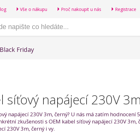
log
Vše o nákupu
Proč nakoupit u nás
Registrace
Black Friday
 síťový napájecí 230V 3m
ový napájecí 230V 3m, černý? U nás má zatím hodnocení 5 z
onkrétní zkušenosti s OEM kabel síťový napájecí 230V 3m,
í 230V 3m, černý i vy.