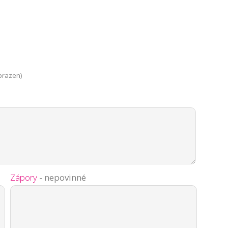
brazen)
Zápory
- nepovinné