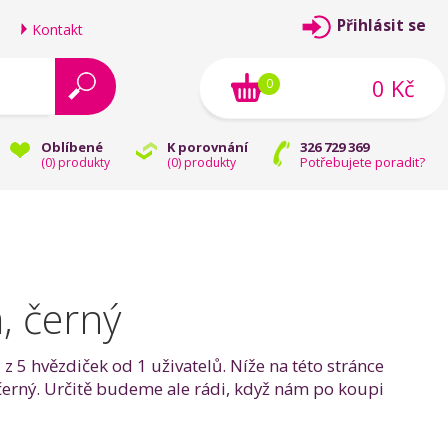
Přihlásit se
Kontakt
0 Kč
0
Oblíbené
K porovnání
326 729 369
Potřebujete poradit?
(
0
) produkty
(
0
) produkty
, černý
 5 hvězdiček od 1 uživatelů. Níže na této stránce
 černý. Určitě budeme ale rádi, když nám po koupi