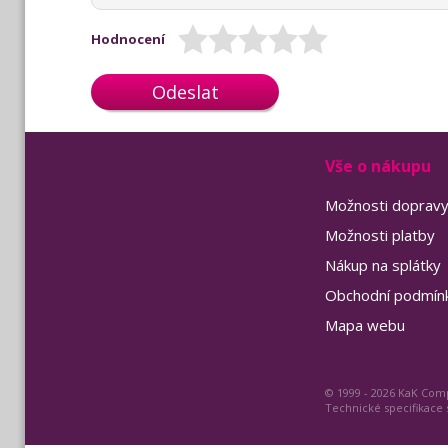
Hodnocení
Odeslat
Vše o nákupu
Možnosti doprav
Možnosti platby
Nákup na splátky
Obchodní podmín
Mapa webu
© 1999 - 2026 KaK Comp
Technické specifikace