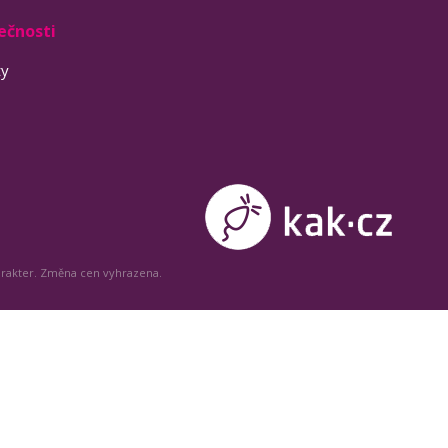
ečnosti
ty
arakter. Změna cen vyhrazena.