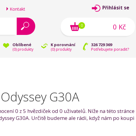
Přihlásit se
Kontakt
0 Kč
0
Oblíbené
K porovnání
326 729 369
Potřebujete poradit?
(
0
) produkty
(
0
) produkty
 Odyssey G30A
ní 0 z 5 hvězdiček od 0 uživatelů. Níže na této stránce
dyssey G30A. Určitě budeme ale rádi, když nám po koupi