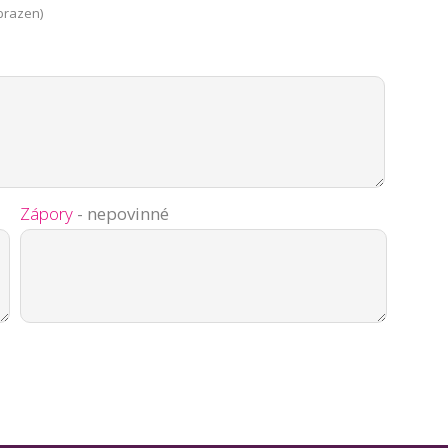
brazen)
Zápory
- nepovinné