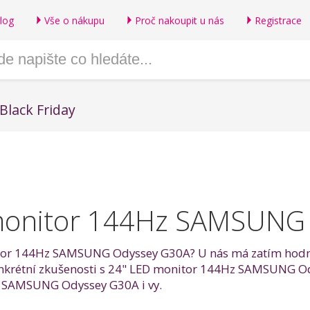
log
Vše o nákupu
Proč nakoupit u nás
Registrace
Black Friday
monitor 144Hz SAMSUNG
itor 144Hz SAMSUNG Odyssey G30A? U nás má zatím hodnoce
 konkrétní zkušenosti s 24" LED monitor 144Hz SAMSUNG O
z SAMSUNG Odyssey G30A i vy.