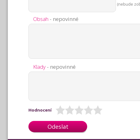
(nebude zo
Obsah
- nepovinné
Klady
- nepovinné
Hodnocení
Odeslat