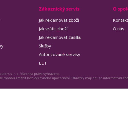
Zákaznický servis
O spol
y
Jak reklamovat zboží
Kontak
Jak vrátit zboží
O nás
Jak reklamovat zásilku
ky
Služby
Autorizované servisy
EET
uters s. r. o. Všechna práva vyhrazena.
 se mohou změnit bez výslovného upozornění. Obrázky mají pouze informativní ch