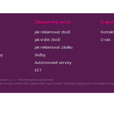
Zákaznický servis
O spol
y
Jak reklamovat zboží
Kontak
Jak vrátit zboží
O nás
Jak reklamovat zásilku
ky
Služby
Autorizované servisy
EET
uters s. r. o. Všechna práva vyhrazena.
 se mohou změnit bez výslovného upozornění. Obrázky mají pouze informativní ch