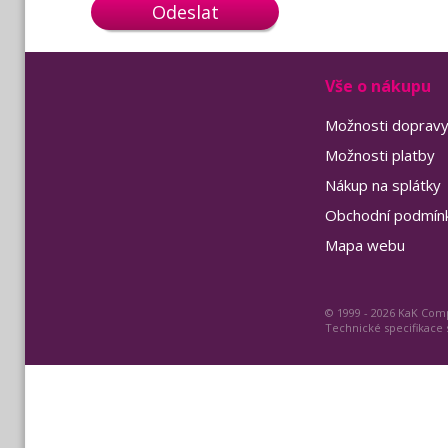
Odeslat
Vše o nákupu
Možnosti doprav
Možnosti platby
Nákup na splátky
Obchodní podmín
Mapa webu
© 1999 - 2026 KaK Comp
Technické specifikace