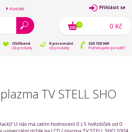
Přihlásit se
Kontakt
0 Kč
0
Oblíbené
K porovnání
326 729 369
Potřebujete poradit?
(
0
) produkty
(
0
) produkty
/ plazma TV STELL SHO
lack)? U nás má zatím hodnocení 0 z 5 hvězdiček od 0
opný univerzální držák na LCD / plazma TV STELL SHO 1004,