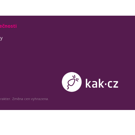
ečnosti
ty
arakter. Změna cen vyhrazena.