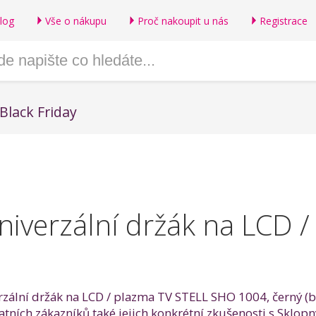
log
Vše o nákupu
Proč nakoupit u nás
Registrace
Black Friday
niverzální držák na LCD 
erzální držák na LCD / plazma TV STELL SHO 1004, černý (b
statních zákazníků také jejich konkrétní zkušenosti s Skl