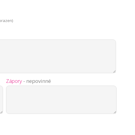
brazen)
Zápory
- nepovinné